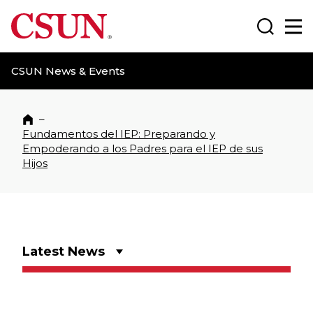
CSUN California State University Northridge
Search
Ma
CSUN News & Events
–
Home
Fundamentos del IEP: Preparando y
Empoderando a los Padres para el IEP de sus
Hijos
Latest News