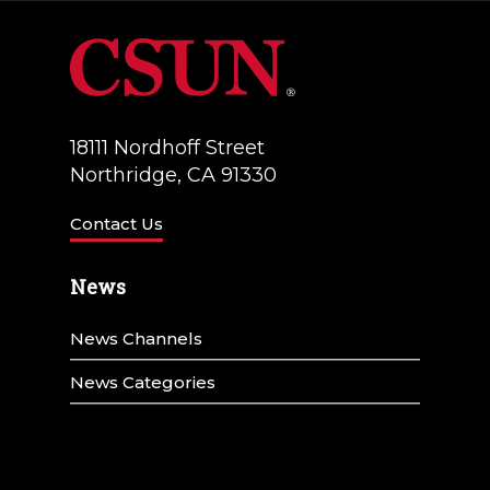
a
v
i
18111 Nordhoff Street
g
Northridge, CA 91330
a
Contact Us
t
i
News
o
News Channels
n
News Categories