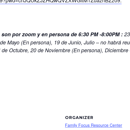
801159?pwd=cnJQUkZJZHQwQVZXWGltM1ZuazhBZz09.
s son por zoom y en persona de 6:30 PM -8:00PM :
23
 de Mayo (En persona), 19 de Junio, Julio – no habrá re
 de Octubre, 20 de Noviembre (En persona), Diciembre
ORGANIZER
Family Focus Resource Center